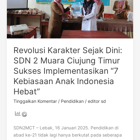
Timur
Sukses
Implementasikan
“7
Kebiasaan
Anak
Indonesia
Revolusi Karakter Sejak Dini:
Hebat”
SDN 2 Muara Ciujung Timur
Sukses Implementasikan “7
Kebiasaan Anak Indonesia
Hebat”
Tinggalkan Komentar
/
Pendidikan
/
editor sd
SDN2MCT – Lebak, 16 Januari 2025. Pendidikan di
abad ke-21 tidak lagi hanya berkutat pada seberapa