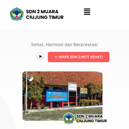
Lewati
Menu
ke
konten
Info Penting
Sehat, Harmoni dan Berprestasi
<- MARS SDN 2 MCT SEHATI