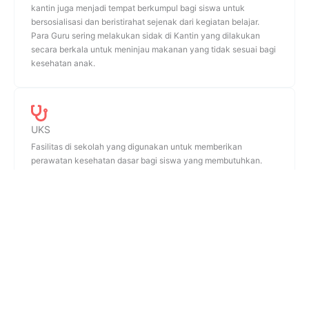
kantin juga menjadi tempat berkumpul bagi siswa untuk
bersosialisasi dan beristirahat sejenak dari kegiatan belajar.
Para Guru sering melakukan sidak di Kantin yang dilakukan
secara berkala untuk meninjau makanan yang tidak sesuai bagi
kesehatan anak.
UKS
Fasilitas di sekolah yang digunakan untuk memberikan
perawatan kesehatan dasar bagi siswa yang membutuhkan.
Ruangan ini biasanya dilengkapi dengan tempat tidur darurat,
perlengkapan medis sederhana seperti obat-obatan, peralatan
pertolongan pertama, serta kursi untuk konsultasi.
Lapangan dan Parkiran
Area terbuka di sekolah yang digunakan untuk kegiatan
olahraga dan aktivitas fisik, seperti sepak bola, basket, atau