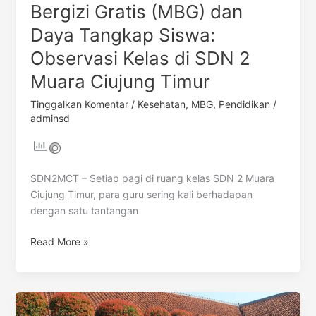
Bergizi Gratis (MBG) dan
Ciujung
Daya Tangkap Siswa:
Timur
Observasi Kelas di SDN 2
Muara Ciujung Timur
Tinggalkan Komentar
/
Kesehatan
,
MBG
,
Pendidikan
/
adminsd
SDN2MCT – Setiap pagi di ruang kelas SDN 2 Muara
Ciujung Timur, para guru sering kali berhadapan
dengan satu tantangan
Read More »
SDN
2