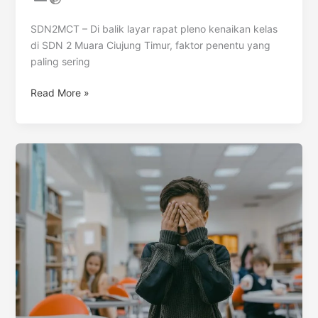
SDN2MCT – Di balik layar rapat pleno kenaikan kelas
di SDN 2 Muara Ciujung Timur, faktor penentu yang
paling sering
Read More »
Kriteria
Kenaikan
Kelas
di
Kurikulum
Merdeka:
Mengapa
Opsi
“Tinggal
Kelas”
Menjadi