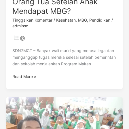
Orang Tua Setelah Anak
Mendapat MBG?
Tinggalkan Komentar
/
Kesehatan
,
MBG
,
Pendidikan
/
adminsd
SDN2MCT – Banyak wali murid yang merasa lega dan
menganggap tugas mereka selesai setelah pemerintah
dan sekolah menjalankan Program Makan
Read More »
Panduan
Keselamatan
dan
Higienitas
(SOP)