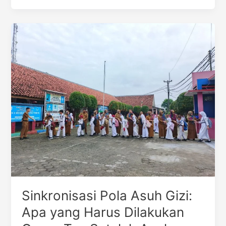
Sinkronisasi
Pola
Asuh
Gizi:
Apa
yang
Harus
Dilakukan
Orang
Tua
Setelah
Anak
Mendapat
MBG?
Sinkronisasi Pola Asuh Gizi:
Apa yang Harus Dilakukan