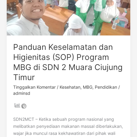
Program
MBG
di
SDN
2
Muara
Panduan Keselamatan dan
Ciujung
Timur
Higienitas (SOP) Program
MBG di SDN 2 Muara Ciujung
Timur
Tinggalkan Komentar
/
Kesehatan
,
MBG
,
Pendidikan
/
adminsd
SDN2MCT – Ketika sebuah program nasional yang
melibatkan penyediaan makanan massal diberlakukan,
wajar jika muncul rasa kekhawatiran dari pihak wali