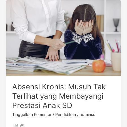
Absensi
Kronis:
Musuh
Tak
Terlihat
yang
Membayangi
Prestasi
Anak
SD
Absensi Kronis: Musuh Tak
Terlihat yang Membayangi
Prestasi Anak SD
Tinggalkan Komentar
/
Pendidikan
/
adminsd