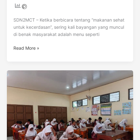
SDN2MCT – Ketika berbicara tentang “makanan sehat
untuk kecerdasan”, sering kali bayangan yang muncul
di benak masyarakat adalah menu seperti
Read More »
Membangun
Adab
dan
Karakter
(Table
Manners)
Melalui
Sesi
Makan
Bergizi