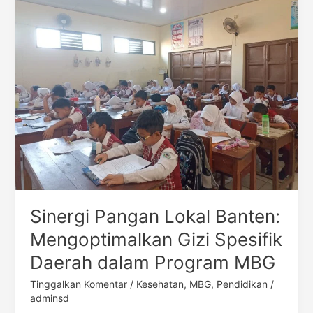
Pangan
Lokal
Banten:
Mengoptimalkan
Gizi
Spesifik
Daerah
dalam
Program
MBG
Sinergi Pangan Lokal Banten:
Mengoptimalkan Gizi Spesifik
Daerah dalam Program MBG
Tinggalkan Komentar
/
Kesehatan
,
MBG
,
Pendidikan
/
adminsd