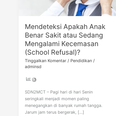
Sedang
Mengalami
Kecemasan
(School
Mendeteksi Apakah Anak
Refusal)?
Benar Sakit atau Sedang
Mengalami Kecemasan
(School Refusal)?
Tinggalkan Komentar
/
Pendidikan
/
adminsd
SDN2MCT – Pagi hari di hari Senin
seringkali menjadi momen paling
menegangkan di banyak rumah tangga.
Jarum jam terus bergerak, […]