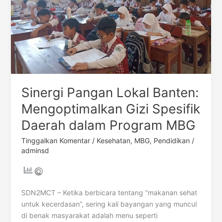
Daerah
dalam
Program
MBG
Sinergi Pangan Lokal Banten:
Mengoptimalkan Gizi Spesifik
Daerah dalam Program MBG
Tinggalkan Komentar
/
Kesehatan
,
MBG
,
Pendidikan
/
adminsd
SDN2MCT – Ketika berbicara tentang “makanan sehat
untuk kecerdasan”, sering kali bayangan yang muncul
di benak masyarakat adalah menu seperti