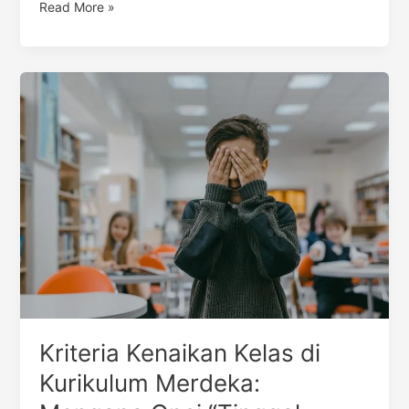
Read More »
Kriteria
Kenaikan
Kelas
di
Kurikulum
Merdeka:
Mengapa
Opsi
“Tinggal
Kelas”
Menjadi
Jalan
Terakhir?
Kriteria Kenaikan Kelas di
Kurikulum Merdeka: