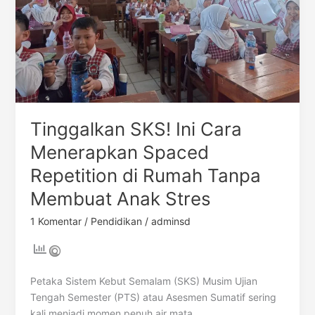
di
Rumah
Tanpa
Membuat
Anak
Stres
Tinggalkan SKS! Ini Cara
Menerapkan Spaced
Repetition di Rumah Tanpa
Membuat Anak Stres
1 Komentar
/
Pendidikan
/
adminsd
Petaka Sistem Kebut Semalam (SKS) Musim Ujian
Tengah Semester (PTS) atau Asesmen Sumatif sering
kali menjadi momen penuh air mata