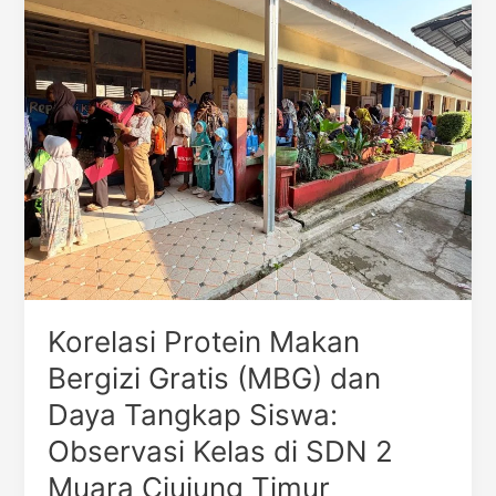
Protein
Makan
Bergizi
Gratis
(MBG)
dan
Daya
Tangkap
Siswa:
Observasi
Kelas
di
SDN
2
Korelasi Protein Makan
Muara
Bergizi Gratis (MBG) dan
Ciujung
Daya Tangkap Siswa:
Timur
Observasi Kelas di SDN 2
Muara Ciujung Timur