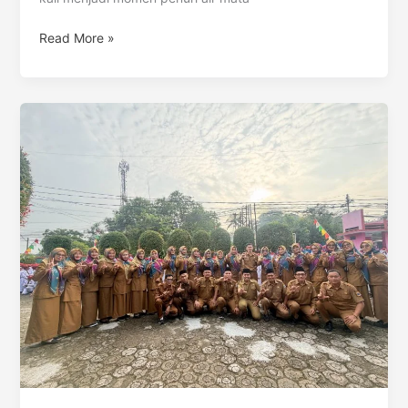
Read More »
Optimalisasi
Jam
Tidur
dan
Sarapan
Makronutrien:
Kunci
Rahasia
Ketajaman
Kognitif
Anak
SD