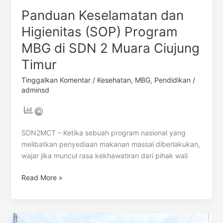
Muara
Panduan Keselamatan dan
Ciujung
Timur
Higienitas (SOP) Program
MBG di SDN 2 Muara Ciujung
Timur
Tinggalkan Komentar
/
Kesehatan
,
MBG
,
Pendidikan
/
adminsd
SDN2MCT – Ketika sebuah program nasional yang
melibatkan penyediaan makanan massal diberlakukan,
wajar jika muncul rasa kekhawatiran dari pihak wali
Read More »
Menyelamatkan