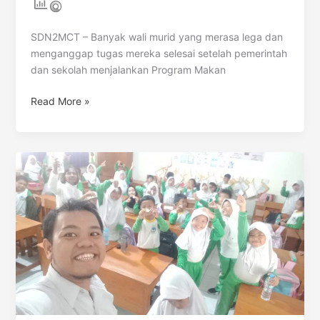
SDN2MCT – Banyak wali murid yang merasa lega dan
menganggap tugas mereka selesai setelah pemerintah
dan sekolah menjalankan Program Makan
Read More »
Panduan
Keselamatan
dan
Higienitas
(SOP)
Program
MBG
di
SDN
2