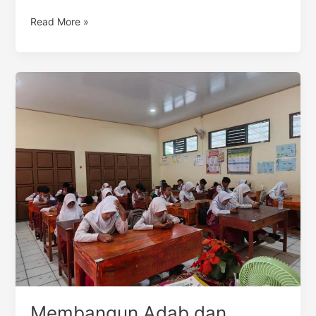
Read More »
Membangun
Adab
dan
Karakter
(Table
Manners)
Melalui
Sesi
Makan
Bergizi
Gratis
di
Sekolah
Membangun Adab dan