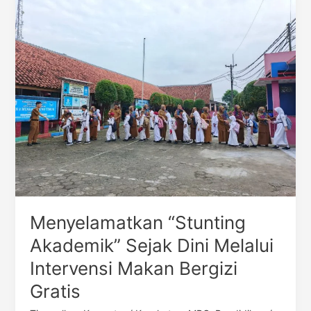
“Stunting
Akademik”
Sejak
Dini
Melalui
Intervensi
Makan
Bergizi
Gratis
Menyelamatkan “Stunting
Akademik” Sejak Dini Melalui
Intervensi Makan Bergizi
Gratis