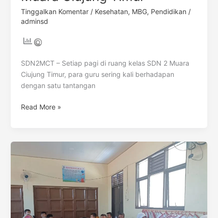
Tinggalkan Komentar
/
Kesehatan
,
MBG
,
Pendidikan
/
adminsd
SDN2MCT – Setiap pagi di ruang kelas SDN 2 Muara
Ciujung Timur, para guru sering kali berhadapan
dengan satu tantangan
Read More »
Tinggalkan
SKS!
Ini
Cara
Menerapkan
Spaced
Repetition