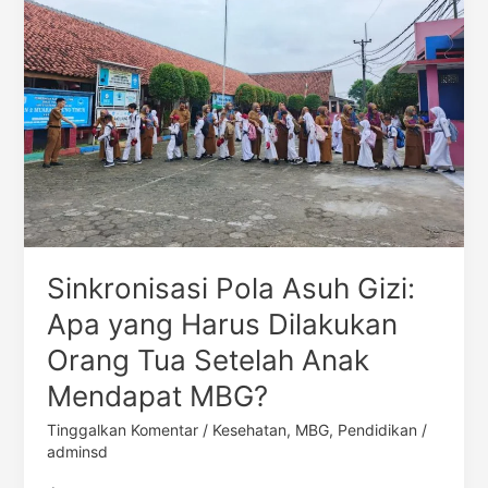
Gizi:
Apa
yang
Harus
Dilakukan
Orang
Tua
Setelah
Anak
Mendapat
MBG?
Sinkronisasi Pola Asuh Gizi:
Apa yang Harus Dilakukan
Orang Tua Setelah Anak
Mendapat MBG?
Tinggalkan Komentar
/
Kesehatan
,
MBG
,
Pendidikan
/
adminsd