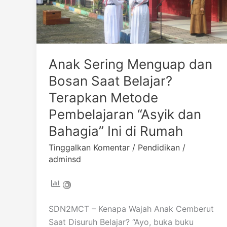
Belajar?
Terapkan
Metode
Pembelajaran
“Asyik
Anak Sering Menguap dan
dan
Bosan Saat Belajar?
Bahagia”
Ini
Terapkan Metode
di
Pembelajaran “Asyik dan
Rumah
Bahagia” Ini di Rumah
Tinggalkan Komentar
/
Pendidikan
/
adminsd
SDN2MCT – Kenapa Wajah Anak Cemberut
Saat Disuruh Belajar? “Ayo, buka buku