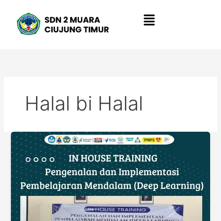
Lewati
Menu
ke
konten
Halal bi Halal
HALAL
BI
HALAL
WILBI
2
:
PENGENALAN
DAN