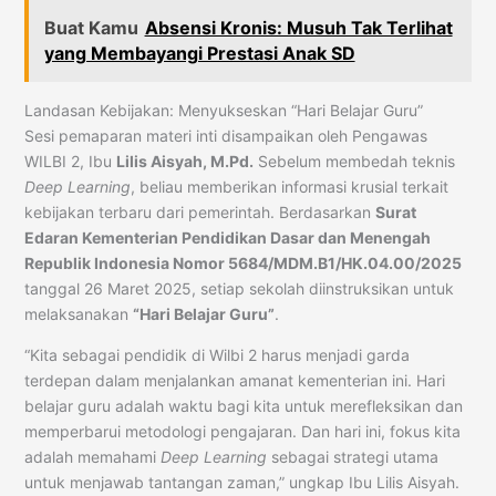
Buat Kamu
Absensi Kronis: Musuh Tak Terlihat
yang Membayangi Prestasi Anak SD
Landasan Kebijakan: Menyukseskan “Hari Belajar Guru”
Sesi pemaparan materi inti disampaikan oleh Pengawas
WILBI 2, Ibu
Lilis Aisyah, M.Pd.
Sebelum membedah teknis
Deep Learning
, beliau memberikan informasi krusial terkait
kebijakan terbaru dari pemerintah. Berdasarkan
Surat
Edaran Kementerian Pendidikan Dasar dan Menengah
Republik Indonesia Nomor 5684/MDM.B1/HK.04.00/2025
tanggal 26 Maret 2025, setiap sekolah diinstruksikan untuk
melaksanakan
“Hari Belajar Guru”
.
“Kita sebagai pendidik di Wilbi 2 harus menjadi garda
terdepan dalam menjalankan amanat kementerian ini. Hari
belajar guru adalah waktu bagi kita untuk merefleksikan dan
memperbarui metodologi pengajaran. Dan hari ini, fokus kita
adalah memahami
Deep Learning
sebagai strategi utama
untuk menjawab tantangan zaman,” ungkap Ibu Lilis Aisyah.