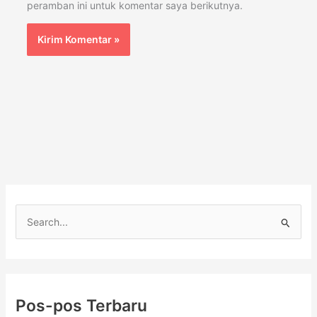
peramban ini untuk komentar saya berikutnya.
C
a
r
i
Pos-pos Terbaru
u