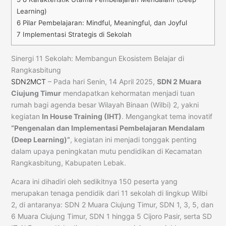
Learning)
6
Pilar Pembelajaran: Mindful, Meaningful, dan Joyful
7
Implementasi Strategis di Sekolah
Sinergi 11 Sekolah: Membangun Ekosistem Belajar di
Rangkasbitung
SDN2MCT
– Pada hari Senin, 14 April 2025,
SDN 2 Muara
Ciujung Timur
mendapatkan kehormatan menjadi tuan
rumah bagi agenda besar Wilayah Binaan (Wilbi) 2, yakni
kegiatan
In House Training (IHT)
. Mengangkat tema inovatif
“Pengenalan dan Implementasi Pembelajaran Mendalam
(Deep Learning)”
, kegiatan ini menjadi tonggak penting
dalam upaya peningkatan mutu pendidikan di Kecamatan
Rangkasbitung, Kabupaten Lebak.
Acara ini dihadiri oleh sedikitnya 150 peserta yang
merupakan tenaga pendidik dari 11 sekolah di lingkup Wilbi
2, di antaranya: SDN 2 Muara Ciujung Timur, SDN 1, 3, 5, dan
6 Muara Ciujung Timur, SDN 1 hingga 5 Cijoro Pasir, serta SD