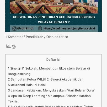
1 Komentar
/
Pendidikan
/ Oleh
editor sd
Daftar isi
1
Sinergi 11 Sekolah: Membangun Ekosistem Belajar di
Rangkasbitung
2
Sambutan Ketua WILBI 2: Sinergi Akademik dan
Silaturahmi Halal bi Halal
3
Landasan Kebijakan: Menyukseskan “Hari Belajar Guru”
4
Apa Itu Deep Learning? Melampaui Sekadar Hafalan
Teknis
5
8 Karakteristik Utama Pembelajaran Mendalam (Deep