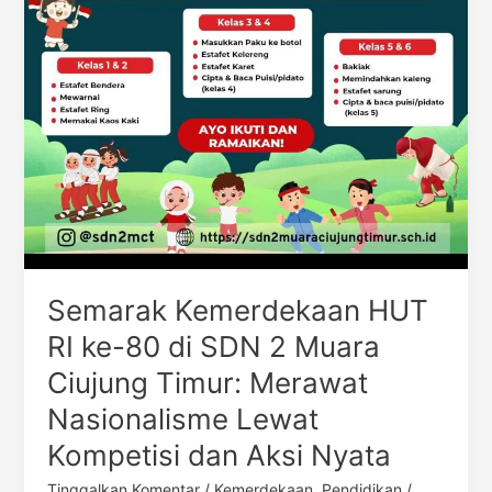
2
Muara
Ciujung
Timur:
Merawat
Nasionalisme
Lewat
Kompetisi
dan
Aksi
Nyata
Semarak Kemerdekaan HUT
RI ke-80 di SDN 2 Muara
Ciujung Timur: Merawat
Nasionalisme Lewat
Kompetisi dan Aksi Nyata
Tinggalkan Komentar
/
Kemerdekaan
,
Pendidikan
/