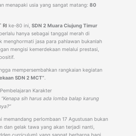
kan menapaki usia yang sangat matang:
80
 RI
ke-80 ini,
SDN 2 Muara Ciujung Timur
erlalu hanya sebagai tanggal merah di
aik menghormati jasa para pahlawan bukanlah
ngan mengisi kemerdekaan melalui prestasi,
ositif.
bangga mempersembahkan rangkaian kegiatan
ekaan SDN 2 MCT”
.
Pembelajaran Karakter
,
“Kenapa sih harus ada lomba balap karung
nya?”
ami memandang perlombaan 17 Agustusan bukan
n dan gelak tawa yang akan terjadi nanti,
dden curriculum
) yang sangat berharga bagi