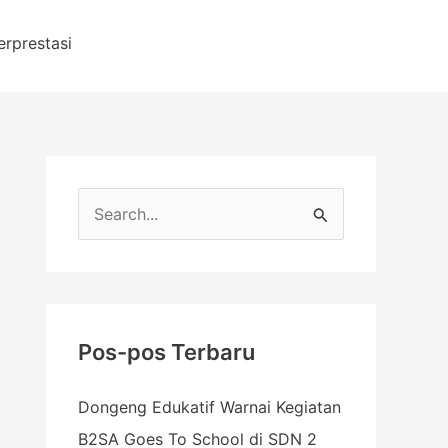
erprestasi
C
a
r
i
u
Pos-pos Terbaru
n
Dongeng Edukatif Warnai Kegiatan
t
B2SA Goes To School di SDN 2
u