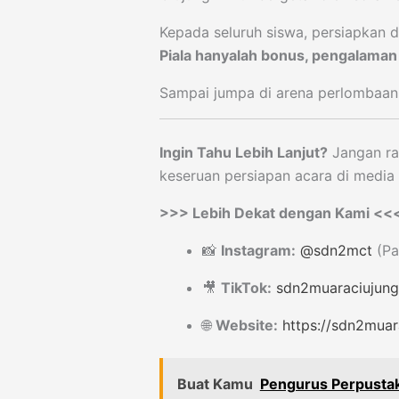
Kepada seluruh siswa, persiapkan di
Piala hanyalah bonus, pengalama
Sampai jumpa di arena perlombaan
Ingin Tahu Lebih Lanjut?
Jangan ra
keseruan persiapan acara di media 
>>> Lebih Dekat dengan Kami <<
📸
Instagram:
@sdn2mct
(Pa
🎥
TikTok:
sdn2muaraciujung
🌐
Website:
https://sdn2muar
Buat Kamu
Pengurus Perpustak