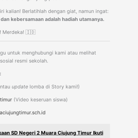
ri kalian! Berlatihlah dengan giat, namun ingat:
n dan kebersamaan adalah hadiah utamanya.
! Merdeka! 🇮🇩
gu untuk menghubungi kami atau melihat
sosial resmi sekolah.
<
ntau
update
lomba di Story kami!)
timur
(Video keseruan siswa)
aciujungtimur.sch.id
aan SD Negeri 2 Muara Ciujung Timur Ikuti