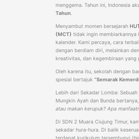
menggema. Tahun ini, Indonesia a
Tahun
.
Menyambut momen bersejarah
HUT
(MCT)
tidak ingin membiarkannya b
kalender. Kami percaya, cara terb
dengan berdiam diri, melainkan de
kreativitas, dan kegembiraan yang p
Oleh karena itu, sekolah dengan 
spesial bertajuk
“Semarak Kemerd
Lebih dari Sekadar Lomba: Sebuah 
Mungkin Ayah dan Bunda bertanya
atau makan kerupuk? Apa manfaat
Di SDN 2 Muara Ciujung Timur, k
sekadar hura-hura. Di balik keserua
terdapat kurikulum tersembunyi (
hi