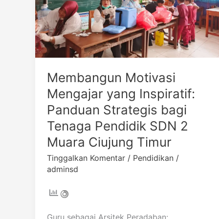
Strategis
bagi
Tenaga
Pendidik
SDN
2
Membangun Motivasi
Muara
Ciujung
Mengajar yang Inspiratif:
Timur
Panduan Strategis bagi
Tenaga Pendidik SDN 2
Muara Ciujung Timur
Tinggalkan Komentar
/
Pendidikan
/
adminsd
Guru sebagai Arsitek Peradaban: