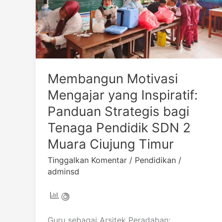
Strategis
bagi
Tenaga
Pendidik
SDN
2
Membangun Motivasi
Muara
Ciujung
Mengajar yang Inspiratif:
Timur
Panduan Strategis bagi
Tenaga Pendidik SDN 2
Muara Ciujung Timur
Tinggalkan Komentar
/
Pendidikan
/
adminsd
Guru sebagai Arsitek Peradaban: