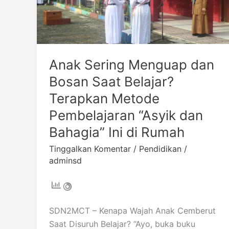
Belajar?
Terapkan
Metode
Pembelajaran
“Asyik
Anak Sering Menguap dan
dan
Bosan Saat Belajar?
Bahagia”
Ini
Terapkan Metode
di
Pembelajaran “Asyik dan
Rumah
Bahagia” Ini di Rumah
Tinggalkan Komentar
/
Pendidikan
/
adminsd
SDN2MCT – Kenapa Wajah Anak Cemberut
Saat Disuruh Belajar? “Ayo, buka buku