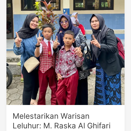
Harum
Nama
SDN
2
Muara
Ciujung
Timur
di
Panggung
FTBI
2025
Melestarikan Warisan
Leluhur: M. Raska Al Ghifari