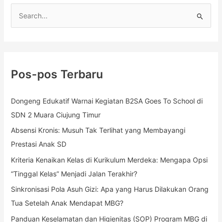
C
a
r
i
Pos-pos Terbaru
u
n
Dongeng Edukatif Warnai Kegiatan B2SA Goes To School di
t
SDN 2 Muara Ciujung Timur
u
k
Absensi Kronis: Musuh Tak Terlihat yang Membayangi
:
Prestasi Anak SD
Kriteria Kenaikan Kelas di Kurikulum Merdeka: Mengapa Opsi
“Tinggal Kelas” Menjadi Jalan Terakhir?
Sinkronisasi Pola Asuh Gizi: Apa yang Harus Dilakukan Orang
Tua Setelah Anak Mendapat MBG?
Panduan Keselamatan dan Higienitas (SOP) Program MBG di