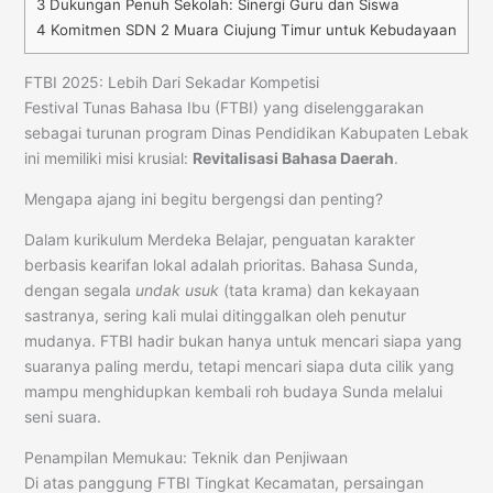
3
Dukungan Penuh Sekolah: Sinergi Guru dan Siswa
4
Komitmen SDN 2 Muara Ciujung Timur untuk Kebudayaan
FTBI 2025: Lebih Dari Sekadar Kompetisi
Festival Tunas Bahasa Ibu (FTBI) yang diselenggarakan
sebagai turunan program Dinas Pendidikan Kabupaten Lebak
ini memiliki misi krusial:
Revitalisasi Bahasa Daerah
.
Mengapa ajang ini begitu bergengsi dan penting?
Dalam kurikulum Merdeka Belajar, penguatan karakter
berbasis kearifan lokal adalah prioritas. Bahasa Sunda,
dengan segala
undak usuk
(tata krama) dan kekayaan
sastranya, sering kali mulai ditinggalkan oleh penutur
mudanya. FTBI hadir bukan hanya untuk mencari siapa yang
suaranya paling merdu, tetapi mencari siapa duta cilik yang
mampu menghidupkan kembali roh budaya Sunda melalui
seni suara.
Penampilan Memukau: Teknik dan Penjiwaan
Di atas panggung FTBI Tingkat Kecamatan, persaingan