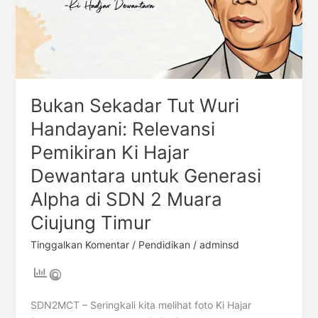
Ki
Hajar
Dewantara
untuk
Generasi
Alpha
Bukan Sekadar Tut Wuri
di
Handayani: Relevansi
SDN
2
Pemikiran Ki Hajar
Muara
Dewantara untuk Generasi
Ciujung
Timur
Alpha di SDN 2 Muara
Ciujung Timur
Tinggalkan Komentar
/
Pendidikan
/
adminsd
SDN2MCT – Seringkali kita melihat foto Ki Hajar