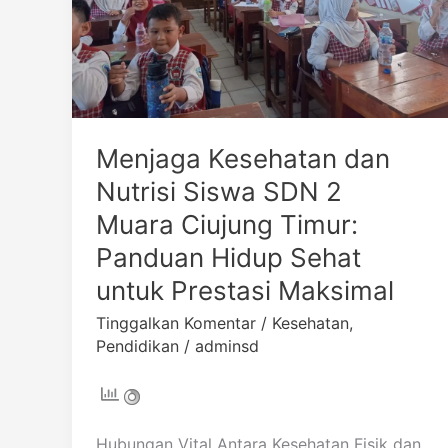
2
Muara
Ciujung
Timur:
Panduan
Hidup
Menjaga Kesehatan dan
Sehat
untuk
Nutrisi Siswa SDN 2
Prestasi
Muara Ciujung Timur:
Maksimal
Panduan Hidup Sehat
untuk Prestasi Maksimal
Tinggalkan Komentar
/
Kesehatan
,
Pendidikan
/
adminsd
Hubungan Vital Antara Kesehatan Fisik dan