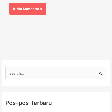
C
a
r
i
Pos-pos Terbaru
u
n