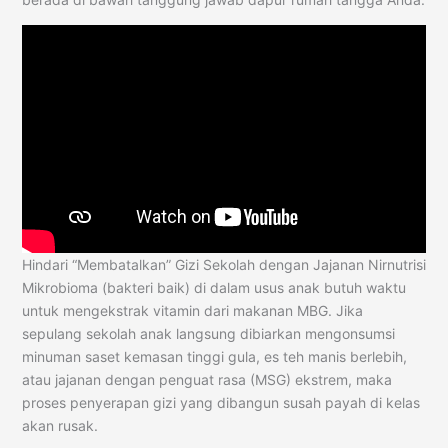
Hindari “Membatalkan” Gizi Sekolah dengan Jajanan Nirnutrisi
Mikrobioma (bakteri baik) di dalam usus anak butuh waktu
untuk mengekstrak vitamin dari makanan MBG. Jika
sepulang sekolah anak langsung dibiarkan mengonsumsi
minuman saset kemasan tinggi gula, es teh manis berlebih,
atau jajanan dengan penguat rasa (MSG) ekstrem, maka
proses penyerapan gizi yang dibangun susah payah di kelas
akan rusak.