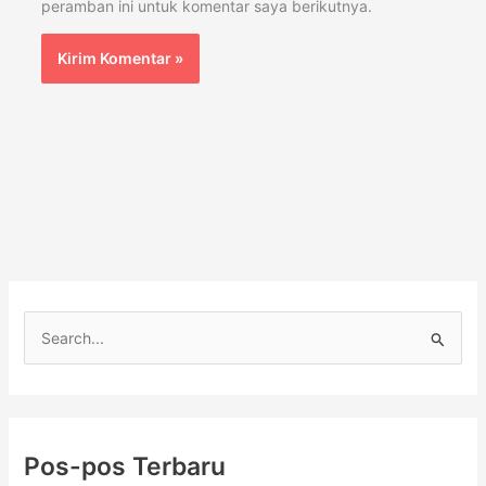
peramban ini untuk komentar saya berikutnya.
C
a
r
i
Pos-pos Terbaru
u