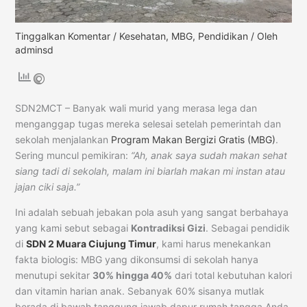
Tinggalkan Komentar
/
Kesehatan
,
MBG
,
Pendidikan
/ Oleh
adminsd
SDN2MCT – Banyak wali murid yang merasa lega dan
menganggap tugas mereka selesai setelah pemerintah dan
sekolah menjalankan
Program Makan Bergizi Gratis (MBG)
.
Sering muncul pemikiran:
“Ah, anak saya sudah makan sehat
siang tadi di sekolah, malam ini biarlah makan mi instan atau
jajan ciki saja.”
Ini adalah sebuah jebakan pola asuh yang sangat berbahaya
yang kami sebut sebagai
Kontradiksi Gizi
. Sebagai pendidik
di
SDN 2 Muara Ciujung Timur
, kami harus menekankan
fakta biologis: MBG yang dikonsumsi di sekolah hanya
menutupi sekitar
30% hingga 40%
dari total kebutuhan kalori
dan vitamin harian anak. Sebanyak 60% sisanya mutlak
berada di bawah tanggung jawab dapur rumah tangga Anda.