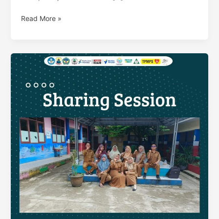
Read More »
Pengurus
Perpustakaan
SD
Negeri
2
Muara
Ciujung
Timur
Ikuti
Pelatihan
Literasi
dan
Pengelolaan
Perpustakaan