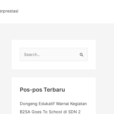
erprestasi
C
a
r
i
u
Pos-pos Terbaru
n
Dongeng Edukatif Warnai Kegiatan
t
B2SA Goes To School di SDN 2
u