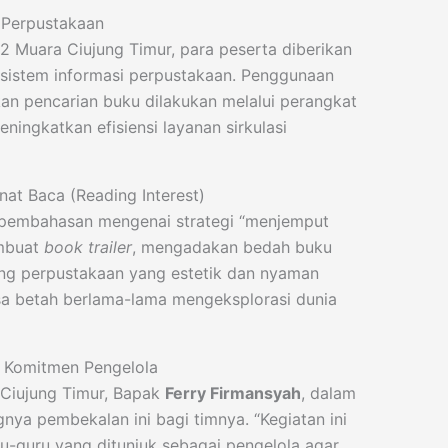
i Perpustakaan
 2 Muara Ciujung Timur, para peserta diberikan
sistem informasi perpustakaan. Penggunaan
an pencarian buku dilakukan melalui perangkat
ningkatkan efisiensi layanan sirkulasi
nat Baca (Reading Interest)
h pembahasan mengenai strategi “menjemput
embuat
book trailer
, mengadakan bedah buku
ang perpustakaan yang estetik dan nyaman
sa betah berlama-lama mengeksplorasi dunia
n Komitmen Pengelola
Ciujung Timur, Bapak
Ferry Firmansyah
, dalam
ya pembekalan ini bagi timnya. “Kegiatan ini
u-guru yang ditunjuk sebagai pengelola agar