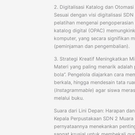
2. Digitalisasi Katalog dan Otomas
Sesuai dengan visi digitalisasi SDN
pelatihan mengenai pengoperasian 
katalog digital (OPAC) memungkink
komputer, yang secara signifikan me
(peminjaman dan pengembalian).
3. Strategi Kreatif Meningkatkan Mi
Materi yang paling menarik adala
bola”. Pengelola diajarkan cara m
berkala, hingga mendesain tata ru
(
Instagrammable
) agar siswa mera
melalui buku.
Suara dari Lini Depan: Harapan da
Kepala Perpustakaan SDN 2 Muara 
pernyataannya menekankan pentingn
sangat krusial untuk membekali gur