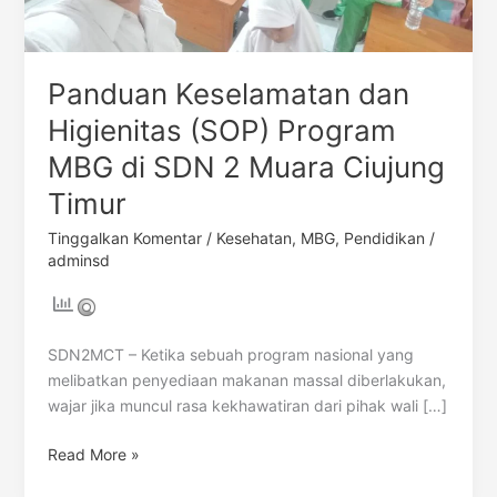
SDN
2
Muara
Panduan Keselamatan dan
Ciujung
Timur
Higienitas (SOP) Program
MBG di SDN 2 Muara Ciujung
Timur
Tinggalkan Komentar
/
Kesehatan
,
MBG
,
Pendidikan
/
adminsd
SDN2MCT – Ketika sebuah program nasional yang
melibatkan penyediaan makanan massal diberlakukan,
wajar jika muncul rasa kekhawatiran dari pihak wali […]
Read More »