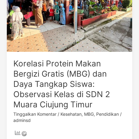
dan
Daya
Tangkap
Siswa:
Observasi
Kelas
di
SDN
2
Korelasi Protein Makan
Muara
Bergizi Gratis (MBG) dan
Ciujung
Daya Tangkap Siswa:
Timur
Observasi Kelas di SDN 2
Muara Ciujung Timur
Tinggalkan Komentar
/
Kesehatan
,
MBG
,
Pendidikan
/
adminsd