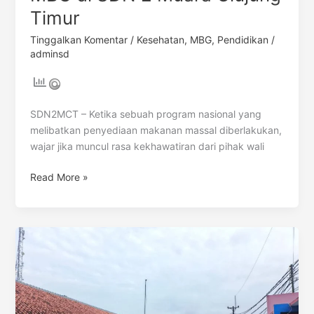
Timur
Tinggalkan Komentar
/
Kesehatan
,
MBG
,
Pendidikan
/
adminsd
SDN2MCT – Ketika sebuah program nasional yang
melibatkan penyediaan makanan massal diberlakukan,
wajar jika muncul rasa kekhawatiran dari pihak wali
Read More »
Menyelamatkan
“Stunting
Akademik”
Sejak
Dini