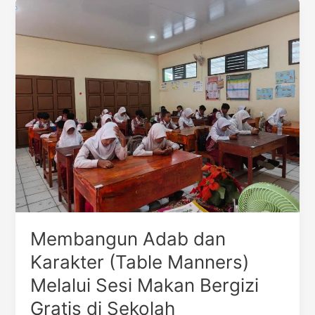
Membangun
Adab
dan
Karakter
(Table
Manners)
Melalui
Sesi
Makan
Bergizi
Gratis
di
Sekolah
Membangun Adab dan
Karakter (Table Manners)
Melalui Sesi Makan Bergizi
Gratis di Sekolah