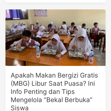
Apakah
Makan
Bergizi
Gratis
(MBG)
Libur
Saat
Puasa?
Ini
Info
Penting
Apakah Makan Bergizi Gratis
dan
Tips
(MBG) Libur Saat Puasa? Ini
Mengelola
Info Penting dan Tips
“Bekal
Berbuka”
Mengelola “Bekal Berbuka”
Siswa
Siswa