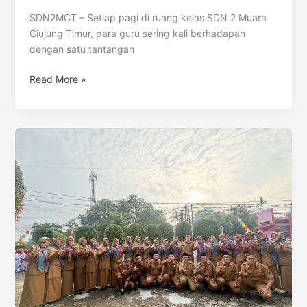
SDN2MCT – Setiap pagi di ruang kelas SDN 2 Muara
Ciujung Timur, para guru sering kali berhadapan
dengan satu tantangan
Read More »
Optimalisasi
Jam
Tidur
dan
Sarapan
Makronutrien:
Kunci
Rahasia
Ketajaman
Kognitif
Anak