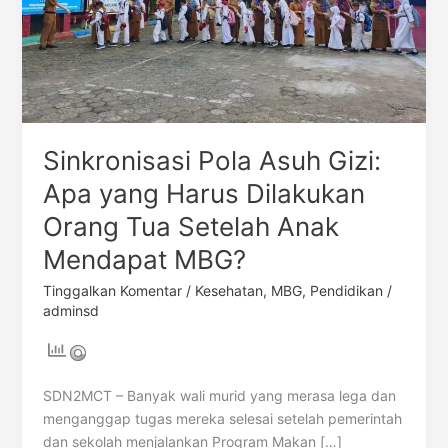
Orang
Tua
Setelah
Anak
Mendapat
MBG?
Sinkronisasi Pola Asuh Gizi:
Apa yang Harus Dilakukan
Orang Tua Setelah Anak
Mendapat MBG?
Tinggalkan Komentar
/
Kesehatan
,
MBG
,
Pendidikan
/
adminsd
SDN2MCT – Banyak wali murid yang merasa lega dan
menganggap tugas mereka selesai setelah pemerintah
dan sekolah menjalankan Program Makan […]