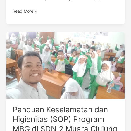
Read More »
Panduan
Keselamatan
dan
Higienitas
(SOP)
Program
MBG
di
SDN
2
Muara
Panduan Keselamatan dan
Ciujung
Timur
Higienitas (SOP) Program
MBG di SDN 2 Muara Ciujung