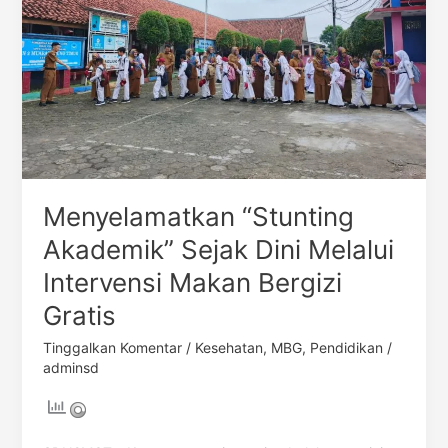
Melalui
Intervensi
Makan
Bergizi
Gratis
Menyelamatkan “Stunting
Akademik” Sejak Dini Melalui
Intervensi Makan Bergizi
Gratis
Tinggalkan Komentar
/
Kesehatan
,
MBG
,
Pendidikan
/
adminsd