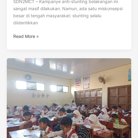
SDN2MCT – Kampanye anti-stunting belakangan ini
sangat masif dilakukan. Namun, ada satu miskonsepsi
besar di tengah masyarakat: stunting selalu
diidentikkan
Read More »
Sinergi
Pangan
Lokal
Banten:
Mengoptimalkan
Gizi
Spesifik
Daerah
dalam
Program
MBG