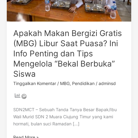
Puasa?
Ini
Info
Penting
Apakah Makan Bergizi Gratis
dan
Tips
(MBG) Libur Saat Puasa? Ini
Mengelola
Info Penting dan Tips
“Bekal
Berbuka”
Mengelola “Bekal Berbuka”
Siswa
Siswa
Tinggalkan Komentar
/
MBG
,
Pendidikan
/
adminsd
SDN2MCT – Sebuah Tanda Tanya Besar Bapak/Ibu
Wali Murid SDN 2 Muara Ciujung Timur yang kami
hormati, bulan suci Ramadan […]
Read More »