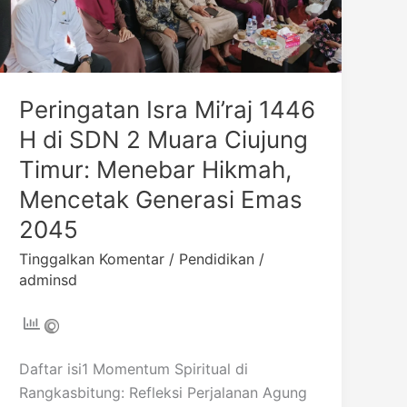
Muara
Ciujung
Timur:
Menebar
Peringatan Isra Mi’raj 1446
Hikmah,
Mencetak
H di SDN 2 Muara Ciujung
Generasi
Timur: Menebar Hikmah,
Emas
Mencetak Generasi Emas
2045
2045
Tinggalkan Komentar
/
Pendidikan
/
adminsd
Daftar isi1 Momentum Spiritual di
Rangkasbitung: Refleksi Perjalanan Agung