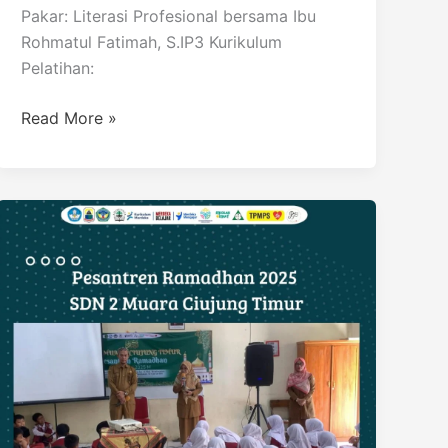
Pakar: Literasi Profesional bersama Ibu
Rohmatul Fatimah, S.IP3 Kurikulum
Pelatihan:
Read More »
Pesantren
Ramadhan
Hari
Kedua
di
SDN
2
Muara
Ciujung
Timur: