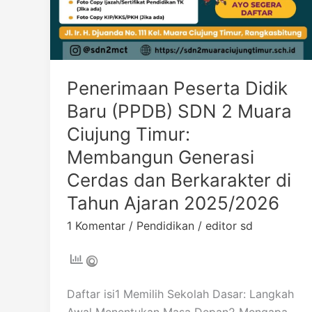
Generasi
Cerdas
dan
Berkarakter
di
Penerimaan Peserta Didik
Tahun
Baru (PPDB) SDN 2 Muara
Ajaran
Ciujung Timur:
2025/2026
Membangun Generasi
Cerdas dan Berkarakter di
Tahun Ajaran 2025/2026
1 Komentar
/
Pendidikan
/
editor sd
Daftar isi1 Memilih Sekolah Dasar: Langkah