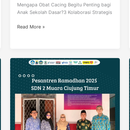
Mengapa Obat Cacing Begitu Penting bagi
Anak Sekolah Dasar?3 Kolaborasi Strategis
Read More »
Sosialisasi
Literasi
Zakat
dan
Baznas
Tanggap
Bencana
(BTB)
Goes
to