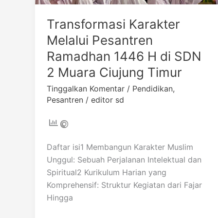
SDN
2
Transformasi Karakter
Muara
Melalui Pesantren
Ciujung
Ramadhan 1446 H di SDN
Timur
2 Muara Ciujung Timur
Tinggalkan Komentar
/
Pendidikan
,
Pesantren
/
editor sd
Daftar isi1 Membangun Karakter Muslim
Unggul: Sebuah Perjalanan Intelektual dan
Spiritual2 Kurikulum Harian yang
Komprehensif: Struktur Kegiatan dari Fajar
Hingga