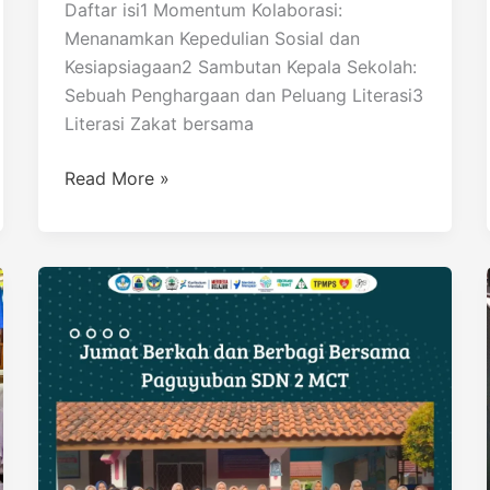
Daftar isi1 Momentum Kolaborasi:
Menanamkan Kepedulian Sosial dan
Kesiapsiagaan2 Sambutan Kepala Sekolah:
Sebuah Penghargaan dan Peluang Literasi3
Literasi Zakat bersama
Read More »
Menyambut
Ramadhan
1446
H:
SDN
2
Muara
Ciujung