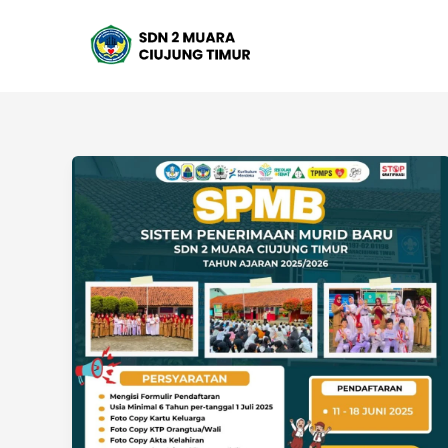
Lewati
ke
konten
Penerimaan
Peserta
Didik
Baru
(PPDB)
SDN
2
Muara
Ciujung
Timur:
Membangun