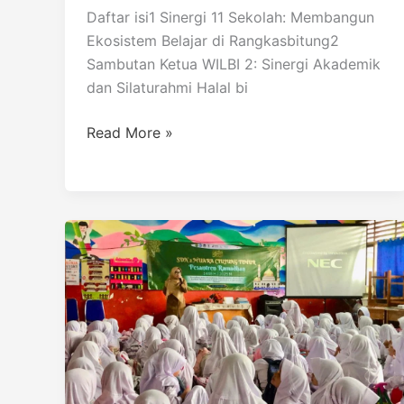
Daftar isi1 Sinergi 11 Sekolah: Membangun
Ekosistem Belajar di Rangkasbitung2
Sambutan Ketua WILBI 2: Sinergi Akademik
dan Silaturahmi Halal bi
Read More »
Transformasi
Karakter
Melalui
Pesantren
Ramadhan
1446
H
di