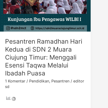
Menggali
Esensi
Taqwa
Melalui
Ibadah
Puasa
Pesantren Ramadhan Hari
Kedua di SDN 2 Muara
Ciujung Timur: Menggali
Esensi Taqwa Melalui
Ibadah Puasa
1 Komentar
/
Pendidikan
,
Pesantren
/
editor
sd