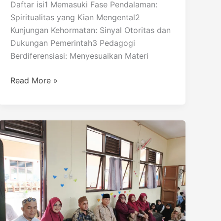
Daftar isi1 Memasuki Fase Pendalaman:
Spiritualitas yang Kian Mengental2
Kunjungan Kehormatan: Sinyal Otoritas dan
Dukungan Pemerintah3 Pedagogi
Berdiferensiasi: Menyesuaikan Materi
Read More »
Peringatan
Isra
Mi’raj
1446
H
di
SDN
2