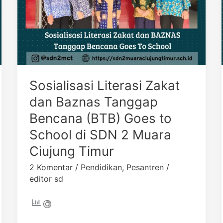
School
di
SDN
2
Muara
Ciujung
Sosialisasi Literasi Zakat
Timur
dan Baznas Tanggap
Bencana (BTB) Goes to
School di SDN 2 Muara
Ciujung Timur
2 Komentar
/
Pendidikan
,
Pesantren
/
editor sd