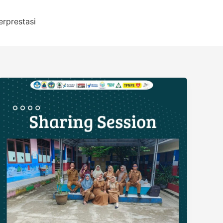
erprestasi
Pengurus
Perpustakaan
SD
Negeri
2
Muara
Ciujung
Timur
Ikuti
Pelatihan
Literasi