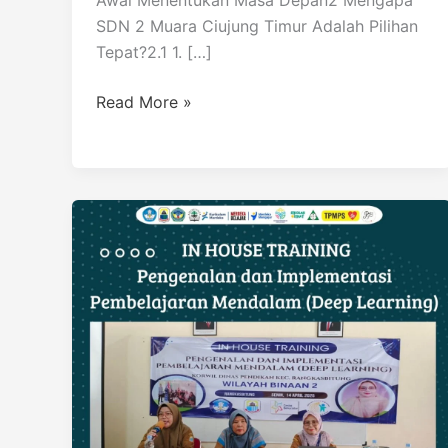
Awal Menentukan Masa Depan2 Mengapa
SDN 2 Muara Ciujung Timur Adalah Pilihan
Tepat?2.1 1. […]
Read More »
HALAL
BI
HALAL
WILBI
2
:
PENGENALAN
DAN
IMPLEMENTASI
PEMBELAJARAN