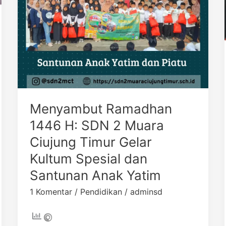
Timur
Gelar
Kultum
Spesial
dan
Santunan
Anak
Yatim
Menyambut Ramadhan
1446 H: SDN 2 Muara
Ciujung Timur Gelar
Kultum Spesial dan
Santunan Anak Yatim
1 Komentar
/
Pendidikan
/
adminsd