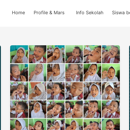
Home
Profile & Mars
Info Sekolah
Siswa b
Investasi
Kesehatan
Generasi
Bangsa:
Program
Pemberian
Obat
Cacing
Serentak
di
SDN