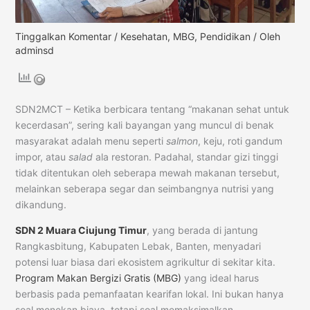
Tinggalkan Komentar
/
Kesehatan
,
MBG
,
Pendidikan
/ Oleh
adminsd
SDN2MCT – Ketika berbicara tentang “makanan sehat untuk
kecerdasan”, sering kali bayangan yang muncul di benak
masyarakat adalah menu seperti
salmon
, keju, roti gandum
impor, atau
salad
ala restoran. Padahal, standar gizi tinggi
tidak ditentukan oleh seberapa mewah makanan tersebut,
melainkan seberapa segar dan seimbangnya nutrisi yang
dikandung.
SDN 2 Muara Ciujung Timur
, yang berada di jantung
Rangkasbitung, Kabupaten Lebak, Banten, menyadari
potensi luar biasa dari ekosistem agrikultur di sekitar kita.
Program Makan Bergizi Gratis (MBG)
yang ideal harus
berbasis pada pemanfaatan kearifan lokal. Ini bukan hanya
soal menekan biaya, tetapi soal memaksimalkan