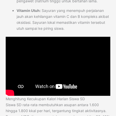
pengawet (natrium tinggi) untuk bertahan lama.
Vitamin Utuh:
Sayuran yang menempuh perjalanan
jauh akan kehilangan vitamin C dan B kompleks akibat
oksidasi. Sayuran lokal memastikan vitamin tersebut
utuh sampai ke piring siswa.
Menghitung Kecukupan Kalori Harian Siswa SD
Siswa SD rata-rata membutuhkan asupan antara 1.600
hingga 1.800 kkal per hari, tergantung tingkat aktivitasnya.