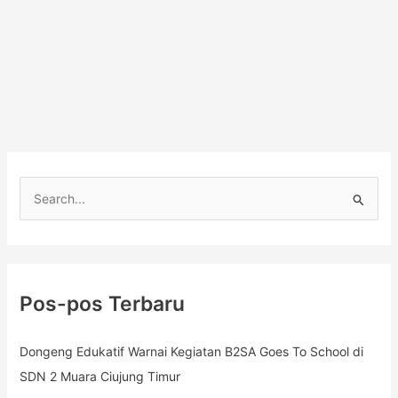
C
a
r
i
Pos-pos Terbaru
u
n
Dongeng Edukatif Warnai Kegiatan B2SA Goes To School di
t
SDN 2 Muara Ciujung Timur
u