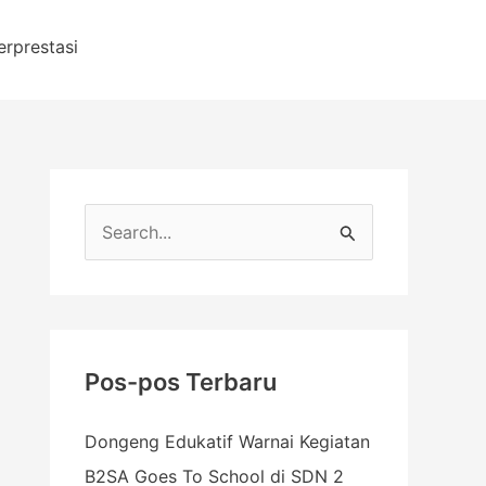
erprestasi
C
a
r
i
u
Pos-pos Terbaru
n
Dongeng Edukatif Warnai Kegiatan
t
B2SA Goes To School di SDN 2
u