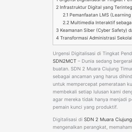
2
Infrastruktur Digital yang Terinteg
2.1
Pemanfaatan LMS (Learning
2.2
Multimedia Interaktif sebag
3
Keamanan Siber (Cyber Safety) da
4
Transformasi Administrasi Sekola
Urgensi Digitalisasi di Tingkat Pen
SDN2MCT
– Dunia sedang bergerak
buatan. SDN 2 Muara Ciujung Tim
sebagai ancaman yang harus dihinda
untuk mempercepat pemerataan kua
membekali setiap lulusan kami den
agar mereka tidak hanya menjadi pe
pemain kunci yang produktif.
Digitalisasi di
SDN 2 Muara Ciujung
mengenalkan perangkat, memahami 