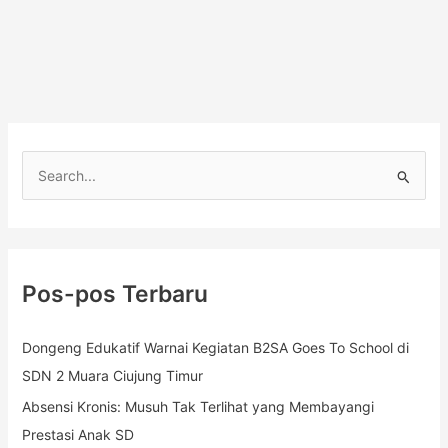
C
a
r
i
Pos-pos Terbaru
u
n
Dongeng Edukatif Warnai Kegiatan B2SA Goes To School di
t
SDN 2 Muara Ciujung Timur
u
k
Absensi Kronis: Musuh Tak Terlihat yang Membayangi
:
Prestasi Anak SD